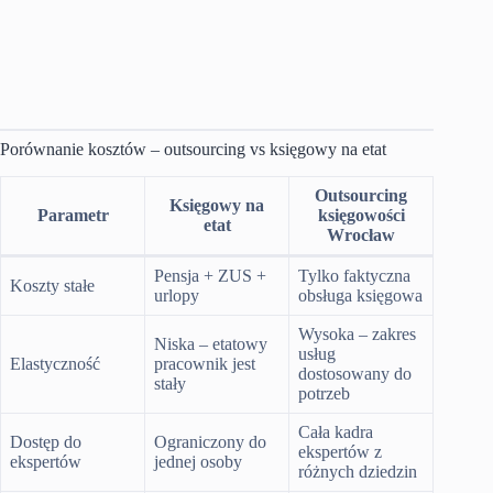
swojej firmy.
Skontaktuj się z nami
Porównanie kosztów – outsourcing vs księgowy na etat
Outsourcing
Księgowy na
Parametr
księgowości
etat
Wrocław
Pensja + ZUS +
Tylko faktyczna
Koszty stałe
urlopy
obsługa księgowa
Wysoka – zakres
Niska – etatowy
usług
Elastyczność
pracownik jest
dostosowany do
stały
potrzeb
Cała kadra
Dostęp do
Ograniczony do
ekspertów z
ekspertów
jednej osoby
różnych dziedzin