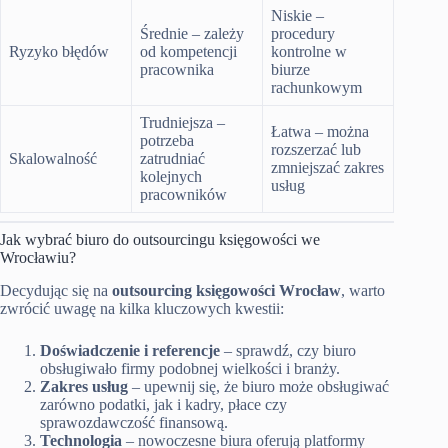
Niskie –
Średnie – zależy
procedury
Ryzyko błędów
od kompetencji
kontrolne w
pracownika
biurze
rachunkowym
Trudniejsza –
Łatwa – można
potrzeba
rozszerzać lub
Skalowalność
zatrudniać
zmniejszać zakres
kolejnych
usług
pracowników
Jak wybrać biuro do outsourcingu księgowości we
Wrocławiu?
Decydując się na
outsourcing księgowości Wrocław
, warto
zwrócić uwagę na kilka kluczowych kwestii:
Doświadczenie i referencje
– sprawdź, czy biuro
obsługiwało firmy podobnej wielkości i branży.
Zakres usług
– upewnij się, że biuro może obsługiwać
zarówno podatki, jak i kadry, płace czy
sprawozdawczość finansową.
Technologia
– nowoczesne biura oferują platformy