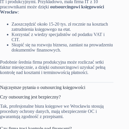
IT i produkcyjnymi. Przykładowo, mała firma IT z 10
pracownikami może dzięki
outsourcingowi księgowości
Wrocław
:
Zaoszczędzić około 15-20 tys. zł rocznie na kosztach
zatrudnienia księgowego na etat.
Korzystać z wiedzy specjalistów od podatku VAT i
CIT.
Skupić się na rozwoju biznesu, zamiast na prowadzeniu
dokumentów finansowych.
Podobnie średnia firma produkcyjna może rozliczać setki
faktur miesięcznie, a dzięki outsourcingowi uzyskać pełną
kontrolę nad kosztami i terminowością płatności.
Najczęstsze pytania o outsourcing księgowości
Czy outsourcing jest bezpieczny?
Tak, profesjonalne biura księgowe we Wrocławiu stosują
procedury ochrony danych, mają ubezpieczenie OC i
gwarantują zgodność z przepisami.
Czy firma traci kontrolę nad finansami?